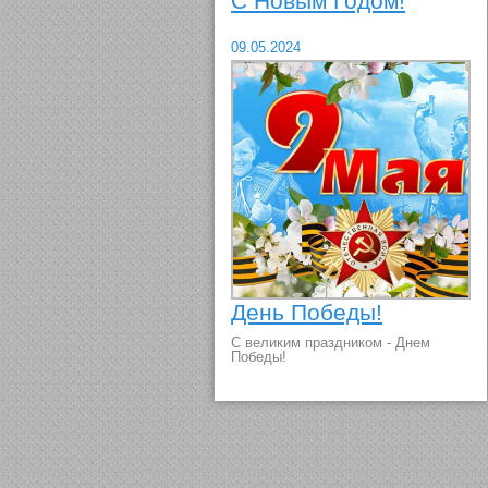
С Новым Годом!
09.05.2024
День Победы!
С великим праздником - Днем
Победы!