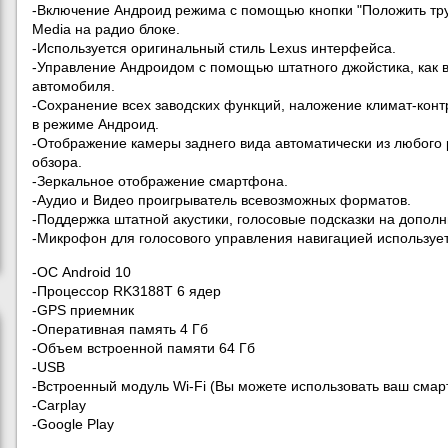
-Включение Андроид режима с помощью кнопки "Положить труб
Media на радио блоке.
-Используется оригинальный стиль Lexus интерфейса.
-Управление Андроидом с помощью штатного джойстика, как 
автомобиля.
-Сохранение всех заводских функций, наложение климат-конт
в режиме Андроид.
-Отображение камеры заднего вида автоматически из любого 
обзора.
-Зеркальное отображение смартфона.
-Аудио и Видео проигрыватель всевозможных форматов.
-Поддержка штатной акустики, голосовые подсказки на допо
-Микрофон для голосового управления навигацией используе
-ОС Android 10
-Процессор RK3188T 6 ядер
-GPS приемник
-Оперативная память 4 Гб
-Объем встроенной памяти 64 Гб
-USB
-Встроенный модуль Wi-Fi (Вы можете использовать ваш смарт
-Carplay
-Google Play