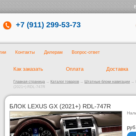
+7 (911) 299-53-73
тии
Контакты
Дилерам
Вопрос-ответ
Как заказать
Оплата
Доставка
Главная страница
→
Каталог товаров
→
Штатные блоки навигации
→
(2021+) RDL-747R
БЛОК LEXUS GX (2021+) RDL-747R
Нал
руб