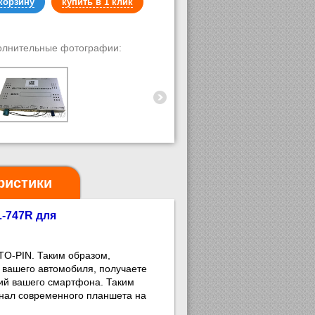
корзину
купить в 1 клик
олнительные фотографии:
ристики
-747R для
TO-PIN. Таким образом,
 вашего автомобиля, получаете
ний вашего смартфона. Таким
онал современного планшета на