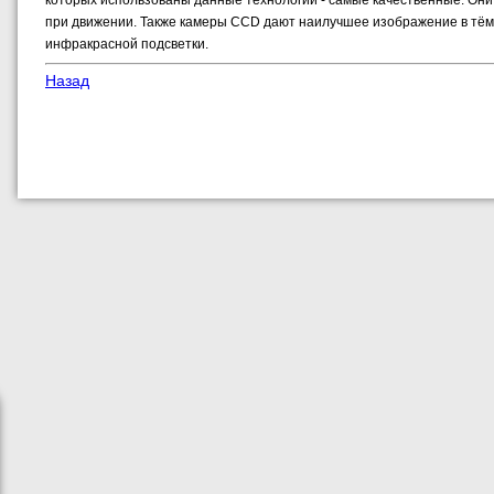
которых использованы данные технологии - самые качественные. Они 
при движении. Также камеры CCD дают наилучшее изображение в тёмн
инфракрасной подсветки.
Назад