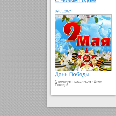
С Новым Годом!
09.05.2024
День Победы!
С великим праздником - Днем
Победы!